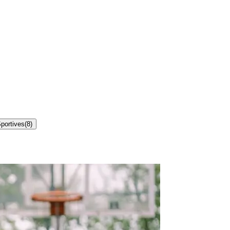
Sportives
(
8
)