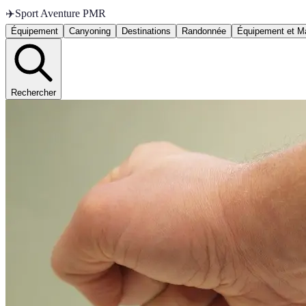
✈️
Sport Aventure PMR
Équipement
Canyoning
Destinations
Randonnée
Équipement et Ma
Rechercher