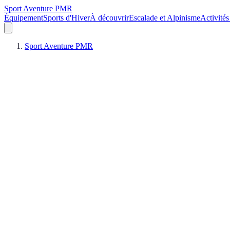
Sport Aventure PMR
Équipement
Sports d'Hiver
À découvrir
Escalade et Alpinisme
Activités
Sport Aventure PMR