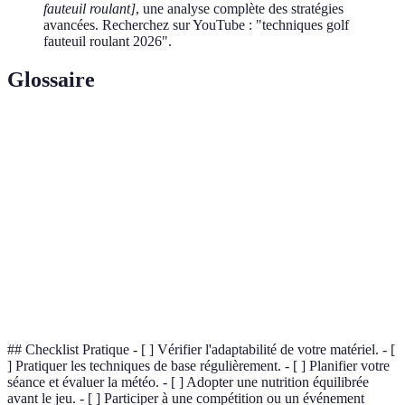
fauteuil roulant]
, une analyse complète des stratégies
avancées. Recherchez sur YouTube : "techniques golf
fauteuil roulant 2026".
Glossaire
Terme
Définition
Swing
Mouvement de balayage pour frapper la balle.
Zone entretenue d'un parcours de golf allant du tee au
Fairway
green.
Club conçu pour les coups à courte distance, souvent
Putter
sur le green.
## Checklist Pratique - [ ] Vérifier l'adaptabilité de votre matériel. - [
] Pratiquer les techniques de base régulièrement. - [ ] Planifier votre
séance et évaluer la météo. - [ ] Adopter une nutrition équilibrée
avant le jeu. - [ ] Participer à une compétition ou un événement