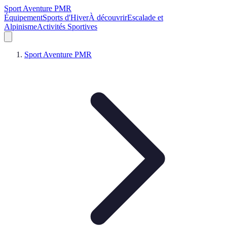
Sport Aventure PMR
Équipement
Sports d'Hiver
À découvrir
Escalade et
Alpinisme
Activités Sportives
Sport Aventure PMR