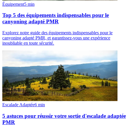
Équipement
5
min
Top 5 des équipements indispensables pour le
canyoning adapté PMR
Explorez notre guide des équipements indispensables pour le
canyoning adapté PMR, et garantissez-vous une expérience
inoubliable en toute sécurité.
Escalade Adaptée
6
min
5 astuces pour réussir votre sortie d'escalade adaptée
PMR