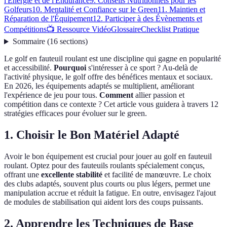
l'Énergie et de l'Endurance
9. Conseils Nutritionnels pour les
Golfeurs
10. Mentalité et Confiance sur le Green
11. Maintien et
Réparation de l'Équipement
12. Participer à des Évènements et
Compétitions
📺 Ressource Vidéo
Glossaire
Checklist Pratique
Sommaire
(
16
sections
)
Le golf en fauteuil roulant est une discipline qui gagne en popularité
et accessibilité.
Pourquoi
s'intéresser à ce sport ? Au-delà de
l'activité physique, le golf offre des bénéfices mentaux et sociaux.
En 2026, les équipements adaptés se multiplient, améliorant
l'expérience de jeu pour tous.
Comment
allier passion et
compétition dans ce contexte ? Cet article vous guidera à travers 12
stratégies efficaces pour évoluer sur le green.
1. Choisir le Bon Matériel Adapté
Avoir le bon équipement est crucial pour jouer au golf en fauteuil
roulant. Optez pour des fauteuils roulants spécialement conçus,
offrant une
excellente stabilité
et facilité de manœuvre. Le choix
des clubs adaptés, souvent plus courts ou plus légers, permet une
manipulation accrue et réduit la fatigue. En outre, envisagez l'ajout
de modules de stabilisation qui aident lors des coups puissants.
2. Apprendre les Techniques de Base