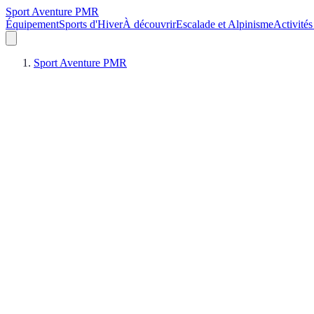
Sport Aventure PMR
Équipement
Sports d'Hiver
À découvrir
Escalade et Alpinisme
Activités
Sport Aventure PMR