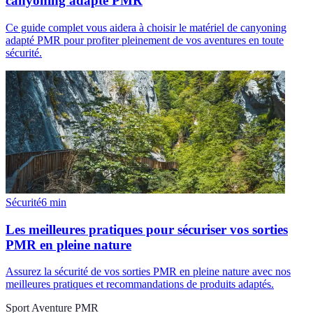
canyoning adapté PMR
Ce guide complet vous aidera à choisir le matériel de canyoning
adapté PMR pour profiter pleinement de vos aventures en toute
sécurité.
Sécurité
6
min
Les meilleures pratiques pour sécuriser vos sorties
PMR en pleine nature
Assurez la sécurité de vos sorties PMR en pleine nature avec nos
meilleures pratiques et recommandations de produits adaptés.
Sport Aventure PMR