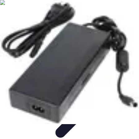
Sport Aventure PMR
Équipement
Sports d'Hiver
À découvrir
Escalade et
Alpinisme
Activités Sportives
Sport Aventure PMR