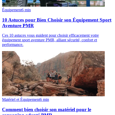
Équipement
6
min
10 Astuces pour Bien Choisir son Équipement Sport
Aventure PMR
Ces 10 astuces vous guident pour choisir efficacement votre
équipement sport aventure PMR, alliant sécurité, confort et
performance.
Matériel et Équipement
6
min
Comment bien choisir son matériel pour le