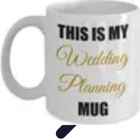
Sport Aventure PMR
Équipement
Sports d'Hiver
À découvrir
Escalade et
Alpinisme
Activités Sportives
Sport Aventure PMR