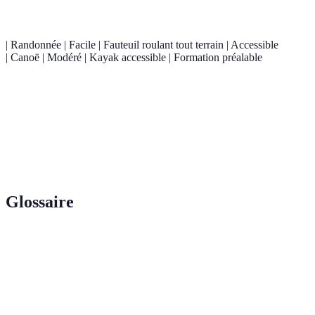
| Randonnée | Facile | Fauteuil roulant tout terrain | Accessible
| Canoë | Modéré | Kayak accessible | Formation préalable
Facile à
Équipement
Sous
Tir à l’arc
modéré
adapté
supervision
Atelier
Matériel
Inclusif pour
Très facile
créatif
standard
tous
Glossaire
Terme
Définition
Personnes à mobilité réduite, désignant celles qui
PMR
ont des limitations physiques.