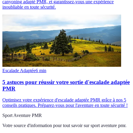
canyoning adapté PMR, et garantissez-vous une expérience
inoubliable en toute sécurité.
Escalade Adaptée
6
min
5 astuces pour réussir votre sortie d'escalade adaptée
PMR
Optimisez votre expérience d'escalade adaptée PMR grâce à nos 5
conseils pratiques. Préparez-vous pour l'aventure en toute sécurité !
Sport Aventure PMR
Votre source d'information pour tout savoir sur
sport aventure pmr
.