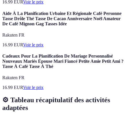
16.99
EUR
Voir le prix
Aide À La Planification Urbaine Et Régionale Café Personne
Tasse Drôle Thé Tasse De Cacao Anniversaire Noël Amateur
De Café Mignon Gag Tasses Idée
Rakuten FR
16.99
EUR
Voir le prix
Cadeaux Pour La Planification De Mariage Personnalisé
Nouveaux Mariés Épouse Mari Fiancé Petite Amie Petit Ami ?
Tasse À Café Tasse À Thé
Rakuten FR
16.99
EUR
Voir le prix
⚙️ Tableau récapitulatif des activités
adaptées
Activité
Niveau de difficulté
Matériel nécessaire
Commen