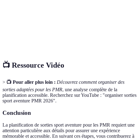
Caractéristique d'un espace ou d'un service qui peut
Accessibilité
être utilisé par toutes les personnes, y compris
celles avec des handicaps.
Activités sportives adaptées aux besoins des
Sport
personnes en situation de handicap, permettant ainsi
adapté
leur participation active.
📺 Ressource Vidéo
>
📺 Pour aller plus loin :
Découvrez comment organiser des
sorties adaptées pour les PMR
, une analyse complète de la
planification accessible. Recherchez sur YouTube : "organiser sorties
sport aventure PMR 2026".
Conclusion
La planification de sorties sport aventure pour les PMR requiert une
attention particulière aux détails pour assurer une expérience
mémorable et accessible. En suivant ces étapes, vous contribuerez à