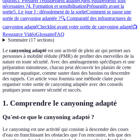
options
3. Préparer l'équipement adapté
Quels équipements sont
nécessaires ?
4. Formation et sensibilisation
Préparatifs avant la
sortie
5. Le jour J : déroulement de la sortie
Comment se passe une
sortie de canyoning adaptée ?
🔍 Comparatif des infrastructures de
canyoning adapté
Checklist avant votre sortie de canyoning adapté
📺
Ressource Vidéo
Glossaire
FAQ
Sommaire
(
17
sections
)
Le
canyoning adapté
est une activité de plein air qui permet aux
personnes à mobilité réduite (PMR) de profiter des merveilles de la
nature en toute sécurité. Avec des aménagements spécifiques et une
préparation minutieuse, chacun peut découvrir les plaisirs de cette
aventure aquatique, comme sauter dans des bassins ou descendre
des rappels. Cet article vous fournira une méthode claire pour
organiser votre sortie de canyoning adaptée avec des conseils
pratiques pour assurer sécurité et succès.
1. Comprendre le canyoning adapté
Qu'est-ce que le canyoning adapté ?
Le canyoning est une activité qui consiste à descendre des cours
d'eau en franchissant les obstacles que l'on rencontre, tels que des