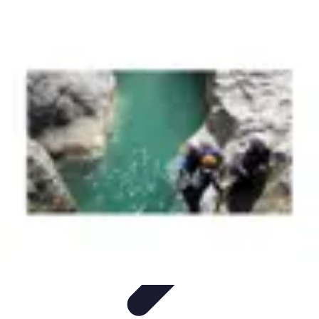
Sport Aventure PMR
Équipement
Sports d'Hiver
À découvrir
Escalade et
Alpinisme
Activités Sportives
Sport Aventure PMR