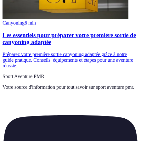
Canyoning
6
min
Les essentiels pour préparer votre première sortie de
canyoning adaptée
Préparez votre première sortie canyoning adaptée grâce à notre
guide pratique. Conseils, équipements et étapes pour une aventure
réussie.
Sport Aventure PMR
Votre source d'information pour tout savoir sur
sport aventure pmr
.