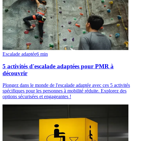
Escalade adaptée
6
min
5 activités d'escalade adaptées pour PMR à
découvrir
Plongez dans le monde de l'escalade adaptée avec ces 5 activités
spécifiques pour les personnes à mobilité réduite. Explorez des
options sécurisées et engageantes !