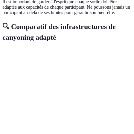
Il est important de garder à l'esprit que chaque sortie doit être
adaptée aux capacités de chaque participant. Ne poussons jamais un
participant au-delà de ses limites pour garantir son bien-être.
🔍 Comparatif des infrastructures de
canyoning adapté
Critère
Option 1 : Structure A
Option 2 : Structure B
Certification
Oui
Non
PMR
Nombre de
parcours
3
2
adaptés
Équipement
Oui
Oui
fourni