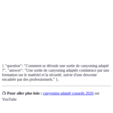
Personnes à Mobilité Réduite, qui nécessitent des
PMR
ajustements pour accéder à des activités.
Équipement de sécurité utilisé pour fixer une
Harnais
personne lors de descentes en rappel.
Activité de descente d'un cours d'eau en utilisant des
Canyoning
techniques variées.
{ "question": "Comment se déroule une sortie de canyoning adapté
?", "answer": "Une sortie de canyoning adaptée commence par une
formation sur le matériel et la sécurité, suivie d'une descente
encadrée par des professionnels.'' },
📺
Pour aller plus loin :
canyoning adapté conseils 2026
sur
YouTube