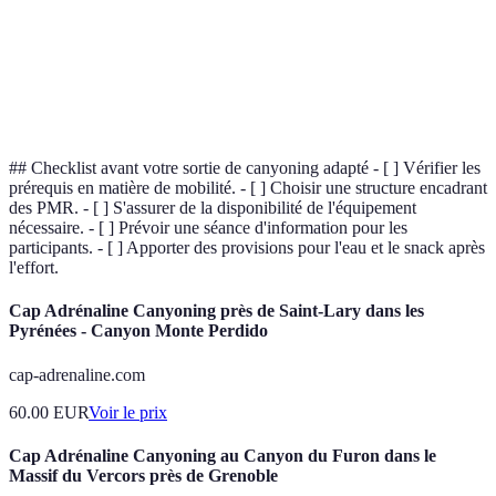
Expérience
5 ans
2 ans
des moniteurs
Commentaires
Très positifs
Mitigés
utilisateurs
## Checklist avant votre sortie de canyoning adapté - [ ] Vérifier les
prérequis en matière de mobilité. - [ ] Choisir une structure encadrant
des PMR. - [ ] S'assurer de la disponibilité de l'équipement
nécessaire. - [ ] Prévoir une séance d'information pour les
participants. - [ ] Apporter des provisions pour l'eau et le snack après
l'effort.
Cap Adrénaline Canyoning près de Saint-Lary dans les
Pyrénées - Canyon Monte Perdido
cap-adrenaline.com
60.00
EUR
Voir le prix
Cap Adrénaline Canyoning au Canyon du Furon dans le
Massif du Vercors près de Grenoble