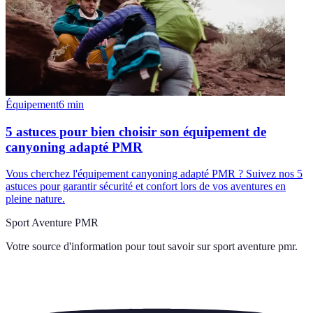
Équipement
6
min
5 astuces pour bien choisir son équipement de
canyoning adapté PMR
Vous cherchez l'équipement canyoning adapté PMR ? Suivez nos 5
astuces pour garantir sécurité et confort lors de vos aventures en
pleine nature.
Sport Aventure PMR
Votre source d'information pour tout savoir sur
sport aventure pmr
.