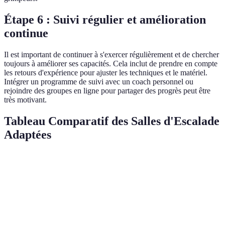
Étape 6 : Suivi régulier et amélioration
continue
Il est important de continuer à s'exercer régulièrement et de chercher
toujours à améliorer ses capacités. Cela inclut de prendre en compte
les retours d'expérience pour ajuster les techniques et le matériel.
Intégrer un programme de suivi avec un coach personnel ou
rejoindre des groupes en ligne pour partager des progrès peut être
très motivant.
Tableau Comparatif des Salles d'Escalade
Adaptées
Critère
Salle A
Salle B
Salle C
Ver
Rampe,
Ascenseur,
Utilisation
Sal
Accessibilité
Parking PMR
Toilettes
limitée
mi
Équipement
A e