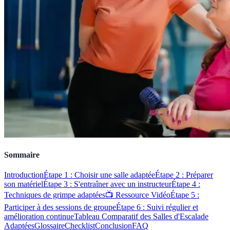
Sommaire
Introduction
Étape 1 : Choisir une salle adaptée
Étape 2 : Préparer
son matériel
Étape 3 : S'entraîner avec un instructeur
Étape 4 :
Techniques de grimpe adaptées
📺 Ressource Vidéo
Étape 5 :
Participer à des sessions de groupe
Étape 6 : Suivi régulier et
amélioration continue
Tableau Comparatif des Salles d'Escalade
Adaptées
Glossaire
Checklist
Conclusion
FAQ