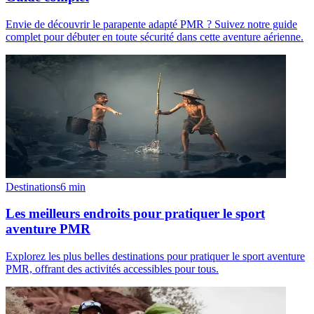
Envie de découvrir le parapente adapté PMR ? Suivez notre guide
complet pour débuter en toute sécurité dans cette aventure aérienne.
Destinations
6
min
Les meilleurs endroits pour pratiquer le sport
aventure PMR
Explorez les plus belles destinations pour pratiquer le sport aventure
PMR, offrant des activités accessibles pour tous.