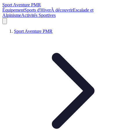
Sport Aventure PMR
Équipement
Sports d'Hiver
À découvrir
Escalade et
Alpinisme
Activités Sportives
Sport Aventure PMR