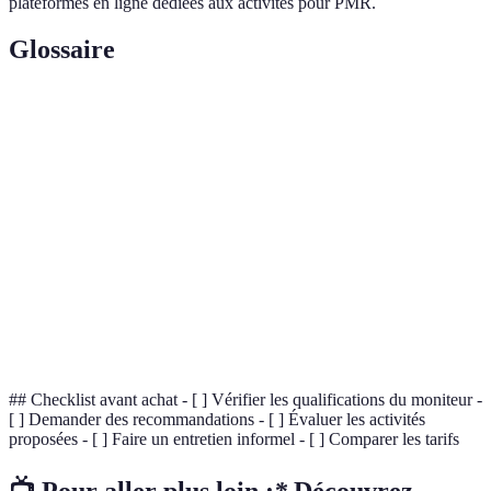
plateformes en ligne dédiées aux activités pour PMR.
Glossaire
Terme
Définition
Personnes à Mobilité Réduite, désignant les individus
PMR
avec des limitations physiques.
Professionnel formé pour encadrer des activités
Moniteur
sportives, en particulier pour des publics spécifiques.
Sports
Activités physiques en plein air, souvent à
d'aventure
thématique exploratoire ou extrême.
## Checklist avant achat - [ ] Vérifier les qualifications du moniteur -
[ ] Demander des recommandations - [ ] Évaluer les activités
proposées - [ ] Faire un entretien informel - [ ] Comparer les tarifs