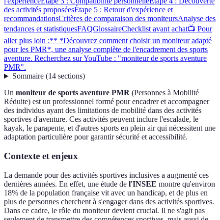
l'expérience
Étape 3 : Compatibilité personnelle
Étape 4 : Découverte
des activités proposées
Étape 5 : Retour d'expérience et
recommandations
Critères de comparaison des moniteurs
Analyse des
tendances et statistiques
FAQ
Glossaire
Checklist avant achat
📺 Pour
aller plus loin :** *Découvrez comment choisir un moniteur adapté
pour les PMR*, une analyse complète de l'encadrement des sports
aventure. Recherchez sur YouTube : "moniteur de sports aventure
PMR".
Sommaire
(
14
sections
)
Un
moniteur de sports aventure PMR
(Personnes à Mobilité
Réduite) est un professionnel formé pour encadrer et accompagner
des individus ayant des limitations de mobilité dans des activités
sportives d'aventure. Ces activités peuvent inclure l'escalade, le
kayak, le parapente, et d'autres sports en plein air qui nécessitent une
adaptation particulière pour garantir sécurité et accessibilité.
Contexte et enjeux
La demande pour des activités sportives inclusives a augmenté ces
dernières années. En effet, une étude de
l'INSEE
montre qu'environ
18% de la population française vit avec un handicap, et de plus en
plus de personnes cherchent à s'engager dans des activités sportives.
Dans ce cadre, le rôle du moniteur devient crucial. Il ne s'agit pas
seulement de transmettre des compétences sportives, mais aussi de