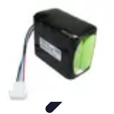
Sport Aventure PMR
Équipement
Sports d'Hiver
À découvrir
Escalade et
Alpinisme
Activités Sportives
Sport Aventure PMR