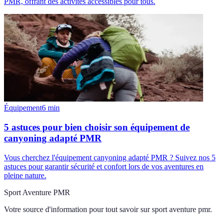
PMR, offrant des activités accessibles pour tous.
Équipement
6
min
5 astuces pour bien choisir son équipement de
canyoning adapté PMR
Vous cherchez l'équipement canyoning adapté PMR ? Suivez nos 5
astuces pour garantir sécurité et confort lors de vos aventures en
pleine nature.
Sport Aventure PMR
Votre source d'information pour tout savoir sur
sport aventure pmr
.