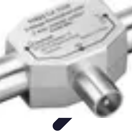
Sport Aventure PMR
Équipement
Sports d'Hiver
À découvrir
Escalade et
Alpinisme
Activités Sportives
Sport Aventure PMR