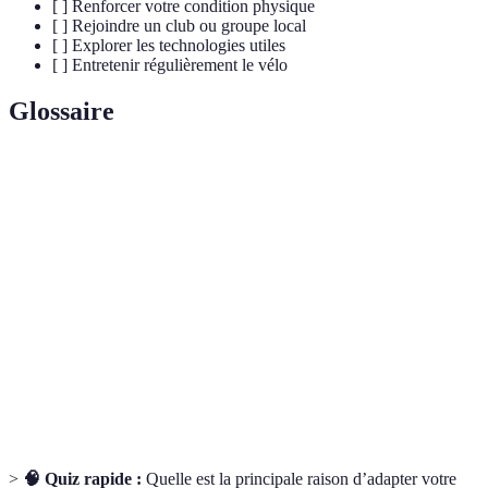
[ ] Renforcer votre condition physique
[ ] Rejoindre un club ou groupe local
[ ] Explorer les technologies utiles
[ ] Entretenir régulièrement le vélo
Glossaire
Terme
Définition
Vélo spécialement conçu pour les personnes à
Vélo PMR
mobilité réduite.
Véhicule à trois roues, offrant plus de
Tricycle
stabilité.
Équipements de
Accessoires (casques, gilets) visant à protéger
sécurité
le cycliste.
>
🧠 Quiz rapide :
Quelle est la principale raison d’adapter votre