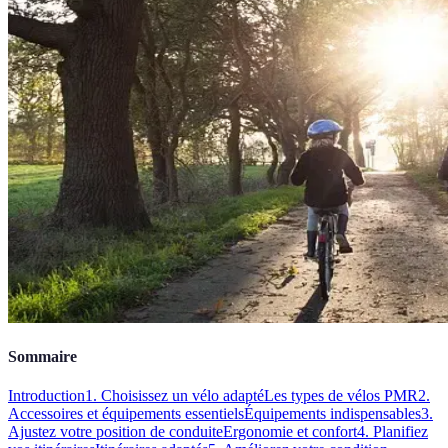
Sommaire
Introduction
1. Choisissez un vélo adapté
Les types de vélos PMR
2.
Accessoires et équipements essentiels
Équipements indispensables
3.
Ajustez votre position de conduite
Ergonomie et confort
4. Planifiez