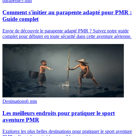
parapente
5
min
Comment s'initier au parapente adapté pour PMR :
Guide complet
Envie de découvrir le parapente adapté PMR ? Suivez notre guide
complet pour débuter en toute sécurité dans cette aventure aérienne.
Destinations
6
min
Les meilleurs endroits pour pratiquer le sport
aventure PMR
Explorez les plus belles destinations pour pratiquer le sport aventure