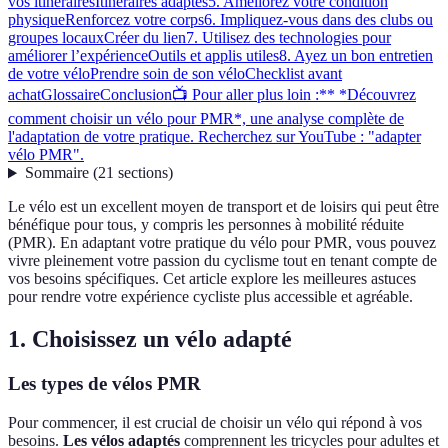
vos itinéraires
Itinéraires adaptés
5. Améliorez votre condition
physique
Renforcez votre corps
6. Impliquez-vous dans des clubs ou
groupes locaux
Créer du lien
7. Utilisez des technologies pour
améliorer l’expérience
Outils et applis utiles
8. Ayez un bon entretien
de votre vélo
Prendre soin de son vélo
Checklist avant
achat
Glossaire
Conclusion
📺 Pour aller plus loin :** *Découvrez
comment choisir un vélo pour PMR*, une analyse complète de
l'adaptation de votre pratique. Recherchez sur YouTube : "adapter
vélo PMR".
Sommaire
(
21
sections
)
Le vélo est un excellent moyen de transport et de loisirs qui peut être
bénéfique pour tous, y compris les personnes à mobilité réduite
(PMR). En adaptant votre pratique du vélo pour PMR, vous pouvez
vivre pleinement votre passion du cyclisme tout en tenant compte de
vos besoins spécifiques. Cet article explore les meilleures astuces
pour rendre votre expérience cycliste plus accessible et agréable.
1. Choisissez un vélo adapté
Les types de vélos PMR
Pour commencer, il est crucial de choisir un vélo qui répond à vos
besoins.
Les vélos adaptés
comprennent les tricycles pour adultes et