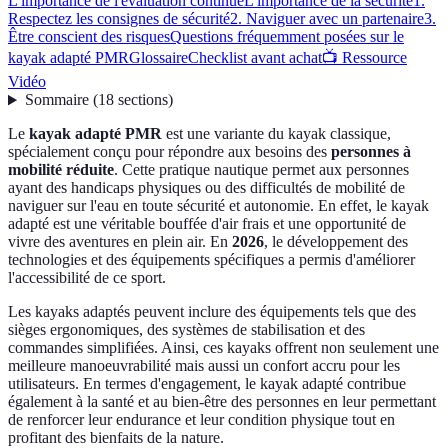
L'importance de l'évaluation continue
L'importance de la sécurité
1.
Respectez les consignes de sécurité
2. Naviguer avec un partenaire
3.
Être conscient des risques
Questions fréquemment posées sur le
kayak adapté PMR
Glossaire
Checklist avant achat
📺 Ressource
Vidéo
Sommaire
(
18
sections
)
Le
kayak adapté PMR
est une variante du kayak classique,
spécialement conçu pour répondre aux besoins des
personnes à
mobilité réduite
. Cette pratique nautique permet aux personnes
ayant des handicaps physiques ou des difficultés de mobilité de
naviguer sur l'eau en toute sécurité et autonomie. En effet, le kayak
adapté est une véritable bouffée d'air frais et une opportunité de
vivre des aventures en plein air. En
2026
, le développement des
technologies et des équipements spécifiques a permis d'améliorer
l'accessibilité de ce sport.
Les kayaks adaptés peuvent inclure des équipements tels que des
sièges ergonomiques, des systèmes de stabilisation et des
commandes simplifiées. Ainsi, ces kayaks offrent non seulement une
meilleure manoeuvrabilité mais aussi un confort accru pour les
utilisateurs. En termes d'engagement, le kayak adapté contribue
également à la santé et au bien-être des personnes en leur permettant
de renforcer leur endurance et leur condition physique tout en
profitant des bienfaits de la nature.