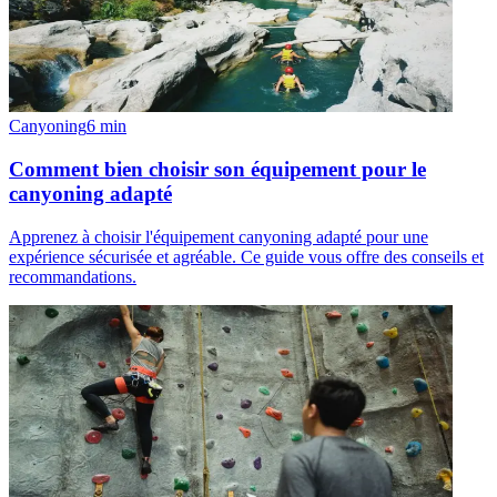
Canyoning
6
min
Comment bien choisir son équipement pour le
canyoning adapté
Apprenez à choisir l'équipement canyoning adapté pour une
expérience sécurisée et agréable. Ce guide vous offre des conseils et
recommandations.