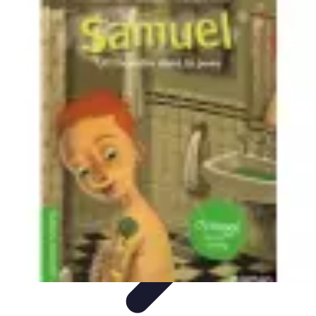
Sport Aventure PMR
Équipement
Sports d'Hiver
À découvrir
Escalade et
Alpinisme
Activités Sportives
Sport Aventure PMR