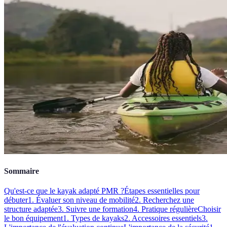
Sommaire
Qu'est-ce que le kayak adapté PMR ?
Étapes essentielles pour
débuter
1. Évaluer son niveau de mobilité
2. Recherchez une
structure adaptée
3. Suivre une formation
4. Pratique régulière
Choisir
le bon équipement
1. Types de kayaks
2. Accessoires essentiels
3.