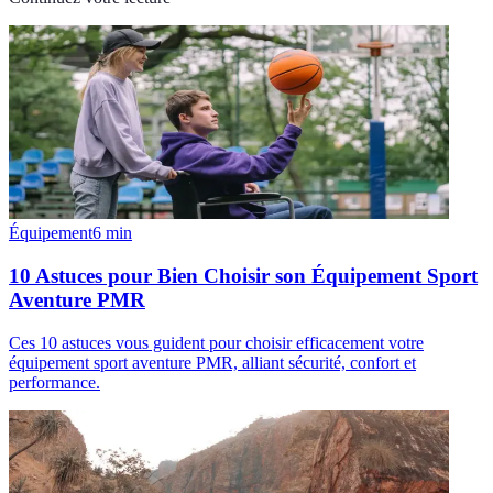
Équipement
6
min
10 Astuces pour Bien Choisir son Équipement Sport
Aventure PMR
Ces 10 astuces vous guident pour choisir efficacement votre
équipement sport aventure PMR, alliant sécurité, confort et
performance.