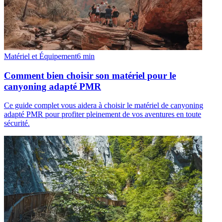
Matériel et Équipement
6
min
Comment bien choisir son matériel pour le
canyoning adapté PMR
Ce guide complet vous aidera à choisir le matériel de canyoning
adapté PMR pour profiter pleinement de vos aventures en toute
sécurité.