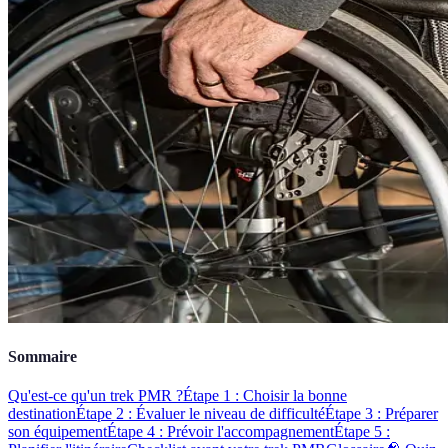
Sommaire
Qu'est-ce qu'un trek PMR ?
Étape 1 : Choisir la bonne
destination
Étape 2 : Évaluer le niveau de difficulté
Étape 3 : Préparer
son équipement
Étape 4 : Prévoir l'accompagnement
Étape 5 :