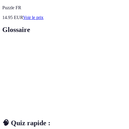
Puzzle FR
14.95
EUR
Voir le prix
Glossaire
Terme
Définition
Personnes à Mobilité Réduite, désignant les individus
PMR
ayant des limitations physiques ou motrices.
Randonnée longue, souvent nécessitant une planification
Trek
approfondie en termes d'équipement et d'itinéraire.
Sentier
Chemin délibérément préparé pour permettre un accès
adapté
aisé aux personnes à mobilité réduite.
🧠 Quiz rapide :