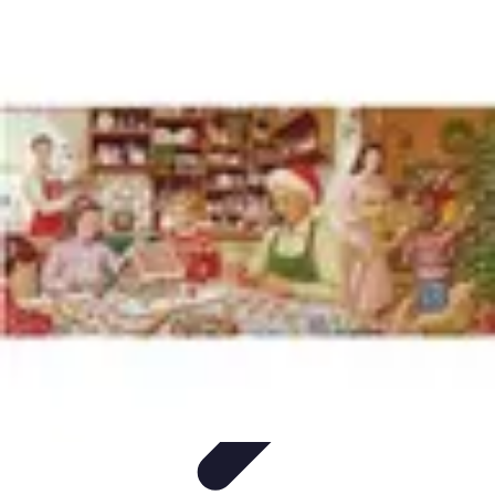
Sport Aventure PMR
Équipement
Sports d'Hiver
À découvrir
Escalade et
Alpinisme
Activités Sportives
Sport Aventure PMR