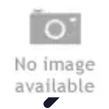
Sport Aventure PMR
Équipement
Sports d'Hiver
À découvrir
Escalade et
Alpinisme
Activités Sportives
Sport Aventure PMR