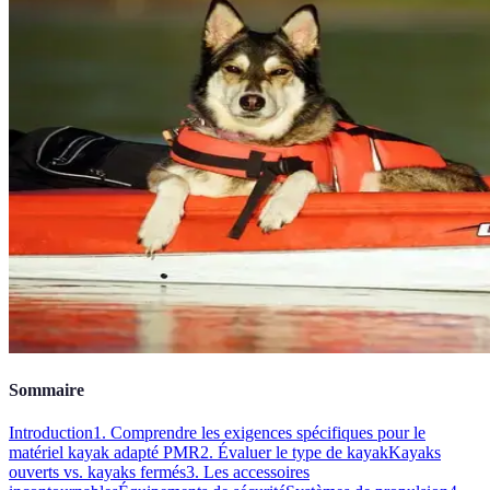
Sommaire
Introduction
1. Comprendre les exigences spécifiques pour le
matériel kayak adapté PMR
2. Évaluer le type de kayak
Kayaks
ouverts vs. kayaks fermés
3. Les accessoires