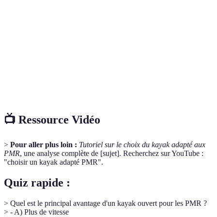
Kayak
Kayak spécialement conçu pour accueillir des
adapté
personnes à mobilité réduite.
PMR
Facilité d'accès pour les utilisateurs ayant des
Accessibilité
besoins spécifiques.
Capacité d'un kayak à rester en position verticale
Stabilité
sans chavirer.
📺 Ressource Vidéo
>
Pour aller plus loin :
Tutoriel sur le choix du kayak adapté aux
PMR
, une analyse complète de [sujet]. Recherchez sur YouTube :
"choisir un kayak adapté PMR".
Quiz rapide :
> Quel est le principal avantage d'un kayak ouvert pour les PMR ?
> - A) Plus de vitesse