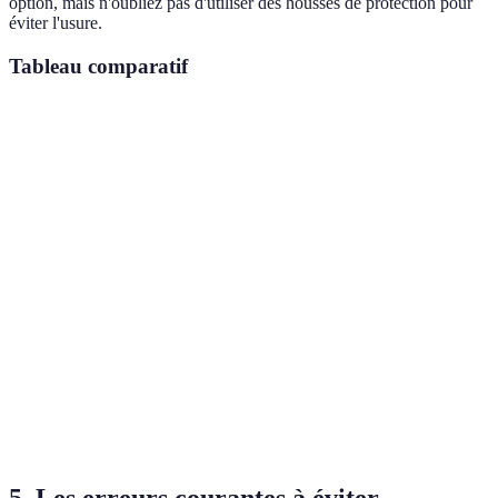
option, mais n'oubliez pas d'utiliser des housses de protection pour
éviter l'usure.
Tableau comparatif
Critère
Kayak Ouvert
Kayak Fermé
Verdict
Ouvert
Stabilité
Haute
Modérée
recommandé
Ouvert
Accessibilité
Très haute
Moyenne
recommandé
Protection
Préférer
Faible
Haute
intempéries
fermé
Transport
Ouvert
Moyenne
Haute
facilité
préférable
5. Les erreurs courantes à éviter