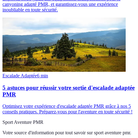
canyoning adapté PMR, et garantissez-vous une expérience
inoubliable en toute sécurité.
Escalade Adaptée
6
min
5 astuces pour réussir votre sortie d'escalade adaptée
PMR
Optimisez votre expérience d'escalade adaptée PMR grâce à nos 5
conseils pratiques. Préparez-vous pour l'aventure en toute sécurité !
Sport Aventure PMR
Votre source d'information pour tout savoir sur
sport aventure pmr
.