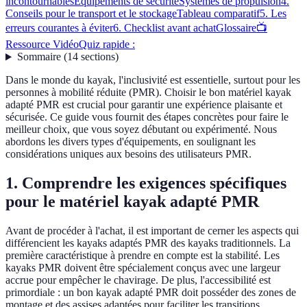
incontournables
Équipements de sécurité
Systèmes de propulsion
4.
Conseils pour le transport et le stockage
Tableau comparatif
5. Les
erreurs courantes à éviter
6. Checklist avant achat
Glossaire
📺
Ressource Vidéo
Quiz rapide :
Sommaire
(
14
sections
)
Dans le monde du kayak, l'inclusivité est essentielle, surtout pour les
personnes à mobilité réduite (PMR). Choisir le bon matériel kayak
adapté PMR est crucial pour garantir une expérience plaisante et
sécurisée. Ce guide vous fournit des étapes concrètes pour faire le
meilleur choix, que vous soyez débutant ou expérimenté. Nous
abordons les divers types d'équipements, en soulignant les
considérations uniques aux besoins des utilisateurs PMR.
1. Comprendre les exigences spécifiques
pour le matériel kayak adapté PMR
Avant de procéder à l'achat, il est important de cerner les aspects qui
différencient les kayaks adaptés PMR des kayaks traditionnels. La
première caractéristique à prendre en compte est la stabilité. Les
kayaks PMR doivent être spécialement conçus avec une largeur
accrue pour empêcher le chavirage. De plus, l'accessibilité est
primordiale : un bon kayak adapté PMR doit posséder des zones de
montage et des assises adaptées pour faciliter les transitions.