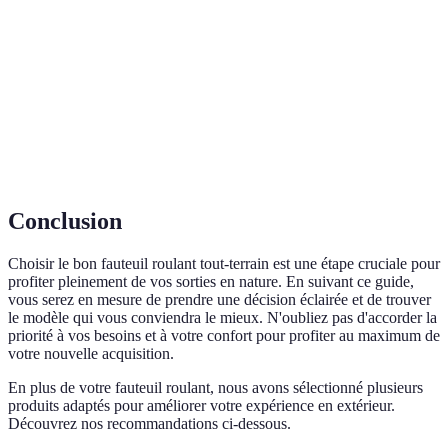
roulant
mobilité réduite de se déplacer.
Se dit d'un véhicule ou d'un équipement conçu
Tout-terrain
pour circuler sur des surfaces non préparées,
comme la terre ou le gravier.
Discipline visant à aider les personnes à améliorer
Ergothérapie
leur autonomie dans leurs activités quotidiennes.
Conclusion
Choisir le bon fauteuil roulant tout-terrain est une étape cruciale pour
profiter pleinement de vos sorties en nature. En suivant ce guide,
vous serez en mesure de prendre une décision éclairée et de trouver
le modèle qui vous conviendra le mieux. N'oubliez pas d'accorder la
priorité à vos besoins et à votre confort pour profiter au maximum de
votre nouvelle acquisition.
En plus de votre fauteuil roulant, nous avons sélectionné plusieurs
produits adaptés pour améliorer votre expérience en extérieur.
Découvrez nos recommandations ci-dessous.