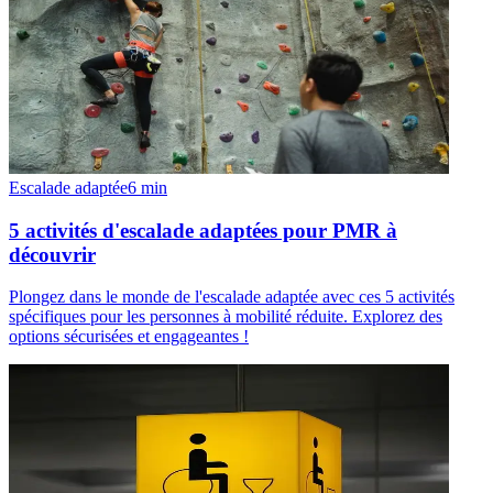
Escalade adaptée
6
min
5 activités d'escalade adaptées pour PMR à
découvrir
Plongez dans le monde de l'escalade adaptée avec ces 5 activités
spécifiques pour les personnes à mobilité réduite. Explorez des
options sécurisées et engageantes !