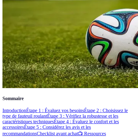
Sommaire
Introduction
Étape 1 : Évaluez vos besoins
Étape 2 : Choisissez le
type de fauteuil roulant
Étape 3 : Vérifiez la robustesse et les
caractéristiques techniques
Étape 4 : Évaluez le confort et les
accessoires
Étape 5 : Considérez les avis et les
recommandations
Checklist avant achat
📺 Ressources