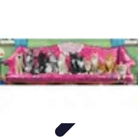
Sport Aventure PMR
Équipement
Sports d'Hiver
À découvrir
Escalade et
Alpinisme
Activités Sportives
Sport Aventure PMR