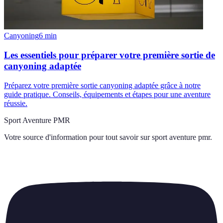
Canyoning
6
min
Les essentiels pour préparer votre première sortie de
canyoning adaptée
Préparez votre première sortie canyoning adaptée grâce à notre
guide pratique. Conseils, équipements et étapes pour une aventure
réussie.
Sport Aventure PMR
Votre source d'information pour tout savoir sur
sport aventure pmr
.