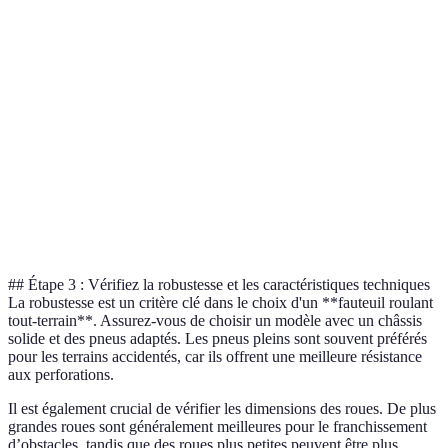
Critère
Modèle Manuel
Modèle Électrique
Poids
Léger
Plus lourd
Coût
Moins cher
Plus onéreux
Autonomie
Limité
Élevé
Entretien
Faible
Plus élevé
## Étape 3 : Vérifiez la robustesse et les caractéristiques techniques
La robustesse est un critère clé dans le choix d'un **fauteuil roulant
tout-terrain**. Assurez-vous de choisir un modèle avec un châssis
solide et des pneus adaptés. Les pneus pleins sont souvent préférés
pour les terrains accidentés, car ils offrent une meilleure résistance
aux perforations.
Il est également crucial de vérifier les dimensions des roues. De plus
grandes roues sont généralement meilleures pour le franchissement
d’obstacles, tandis que des roues plus petites peuvent être plus