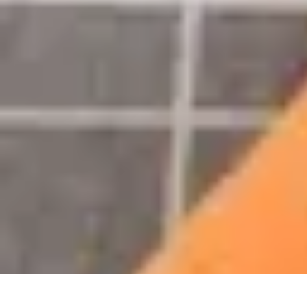
Sport Aventure PMR
Équipement
Sports d'Hiver
À découvrir
Escalade et Alpinisme
Activités
Sport Aventure PMR