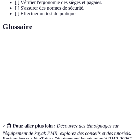
[ ] Vérifier l'ergonomie des sièges et pagaies.
[ ] S'assurer des normes de sécurité.
[ ] Effectuer un test de pratique.
Glossaire
Terme
Définition
PMR
Personnes à Mobilité Réduite
Kayak sit-on-
Kayak ouvert où le pagayeur est assis sur le
top
dessus.
Équipement
Matériel spécifiquement conçu pour les besoins
adapté
des PMR.
>
📺 Pour aller plus loin :
Découvrez des témoignages sur
l'équipement de kayak PMR, explorez des conseils et des tutoriels.
Recherchez sur YouTube : "équipement kayak adapté PMR 2026".