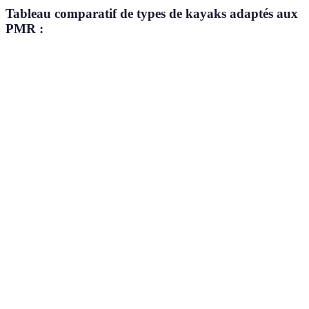
Tableau comparatif de types de kayaks adaptés aux
PMR :
Type de kayak
Avantages
Inconvénients
Verdict
Facilité
Recommandé
Limité par le
Kayak ouvert
d'accès,
pour
vent
stabilité
débutants
Plus de
Kayak sit-on-
confort,
Risque d'être
Bon choix
top
bonne
mouillé
pour les lacs
visibilité
Léger,
Idéal pour
Kayak
facile à
Moins durable
les
gonflable
transporter
randonnées