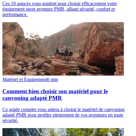
Ces 10 astuces vous guident pour choisir efficacement votre
équipement sport aventure PMR, alliant sécurité, confort et
performance.
Matériel et Équipement
6
min
Comment bien choisir son matériel pour le
canyoning adapté PMR
Ce guide complet vous aidera à choisir le matériel de canyoning
adapté PMR pour profiter pleinement de vos aventures en toute
sécurité.