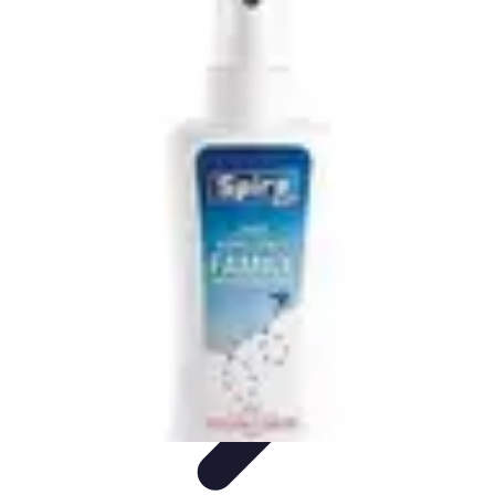
Sport Aventure PMR
Équipement
Sports d'Hiver
À découvrir
Escalade et
Alpinisme
Activités Sportives
Sport Aventure PMR