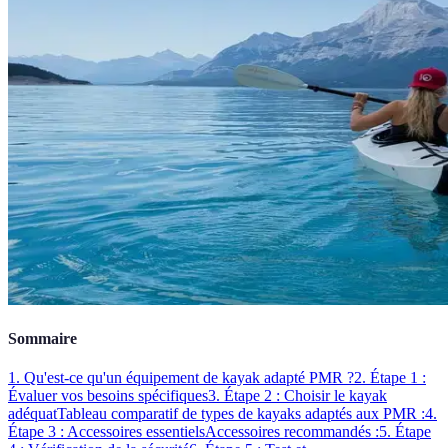
Sommaire
1. Qu'est-ce qu'un équipement de kayak adapté PMR ?
2. Étape 1 :
Évaluer vos besoins spécifiques
3. Étape 2 : Choisir le kayak
adéquat
Tableau comparatif de types de kayaks adaptés aux PMR :
4.
Étape 3 : Accessoires essentiels
Accessoires recommandés :
5. Étape