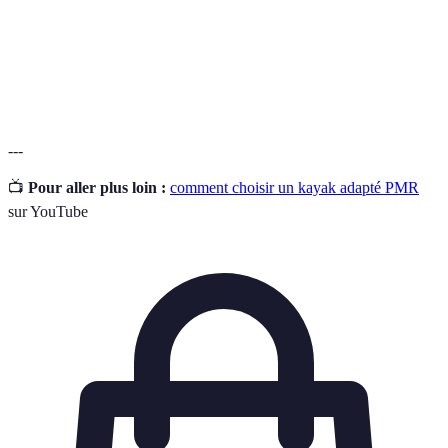
englobant divers niveaux de limitation physique.
Gilet de
Équipement de sécurité flottant, essentiel pour assurer
sauvetage
la sécurité dans l'eau.
---
📺
Pour aller plus loin :
comment choisir un kayak adapté PMR
sur YouTube