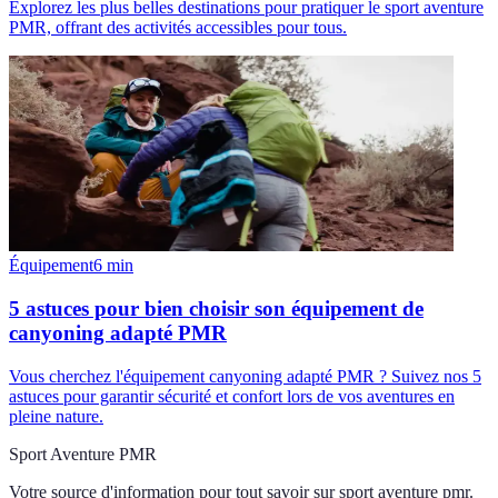
Explorez les plus belles destinations pour pratiquer le sport aventure
PMR, offrant des activités accessibles pour tous.
Équipement
6
min
5 astuces pour bien choisir son équipement de
canyoning adapté PMR
Vous cherchez l'équipement canyoning adapté PMR ? Suivez nos 5
astuces pour garantir sécurité et confort lors de vos aventures en
pleine nature.
Sport Aventure PMR
Votre source d'information pour tout savoir sur
sport aventure pmr
.