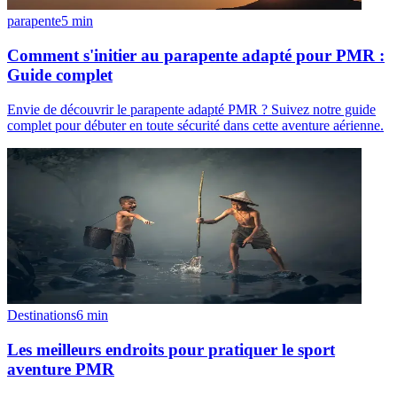
parapente
5
min
Comment s'initier au parapente adapté pour PMR :
Guide complet
Envie de découvrir le parapente adapté PMR ? Suivez notre guide
complet pour débuter en toute sécurité dans cette aventure aérienne.
Destinations
6
min
Les meilleurs endroits pour pratiquer le sport
aventure PMR