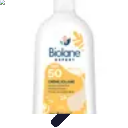
Sport Aventure PMR
Équipement
Sports d'Hiver
À découvrir
Escalade et
Alpinisme
Activités Sportives
Sport Aventure PMR