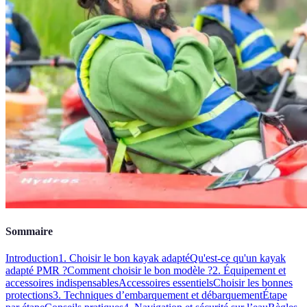
Sommaire
Introduction
1. Choisir le bon kayak adapté
Qu'est-ce qu'un kayak
adapté PMR ?
Comment choisir le bon modèle ?
2. Équipement et
accessoires indispensables
Accessoires essentiels
Choisir les bonnes
protections
3. Techniques d’embarquement et débarquement
Étape