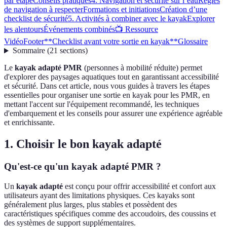
par étape
Conseils pratiques
4. Navigation et sécurité sur l’eau
Règles
de navigation à respecter
Formations et initiations
Création d’une
checklist de sécurité
5. Activités à combiner avec le kayak
Explorer
les alentours
Événements combinés
📺 Ressource
Vidéo
Footer
**Checklist avant votre sortie en kayak**
Glossaire
Sommaire
(
21
sections
)
Le
kayak adapté PMR
(personnes à mobilité réduite) permet
d'explorer des paysages aquatiques tout en garantissant accessibilité
et sécurité. Dans cet article, nous vous guides à travers les étapes
essentielles pour organiser une sortie en kayak pour les PMR, en
mettant l'accent sur l'équipement recommandé, les techniques
d'embarquement et les conseils pour assurer une expérience agréable
et enrichissante.
1. Choisir le bon kayak adapté
Qu'est-ce qu'un kayak adapté PMR ?
Un
kayak adapté
est conçu pour offrir accessibilité et confort aux
utilisateurs ayant des limitations physiques. Ces kayaks sont
généralement plus larges, plus stables et possèdent des
caractéristiques spécifiques comme des accoudoirs, des coussins et
des systèmes de support supplémentaires.