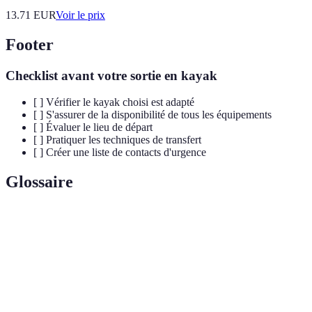
13.71
EUR
Voir le prix
Footer
Checklist avant votre sortie en kayak
[ ] Vérifier le kayak choisi est adapté
[ ] S'assurer de la disponibilité de tous les équipements
[ ] Évaluer le lieu de départ
[ ] Pratiquer les techniques de transfert
[ ] Créer une liste de contacts d'urgence
Glossaire
Terme
Définition
Kayak
Modèle de kayak conçu pour les personnes à mobilité
adapté
réduite, facilitant l'embarquement et la navigation.
Acronyme pour personnes à mobilité réduite,
PMR