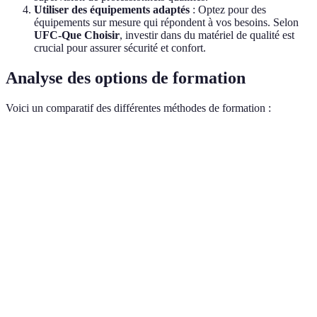
Utiliser des équipements adaptés
: Optez pour des
équipements sur mesure qui répondent à vos besoins. Selon
UFC-Que Choisir
, investir dans du matériel de qualité est
crucial pour assurer sécurité et confort.
Analyse des options de formation
Voici un comparatif des différentes méthodes de formation :
Méthode
Accessibilité
Coût
Efficacité
Clubs spécialisés
Haute
Moyenne
Élevée
Autoformation
Variable
Faible
Moyenne
Très
Stages intensifs
Moyenne
Élevé
élevée
Programmes en
Très haute
Variable
Moyenne
ligne