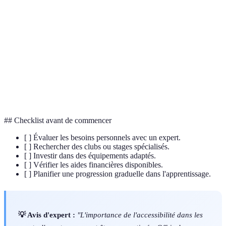
Terme
Définition
PMR
Personnes à mobilité réduite.
Handi Surf
Organisation promouvant le surf pour les PMR.
Joëlette
Fauteuil de randonnée tout-terrain pour les PMR.
## Checklist avant de commencer
[ ] Évaluer les besoins personnels avec un expert.
[ ] Rechercher des clubs ou stages spécialisés.
[ ] Investir dans des équipements adaptés.
[ ] Vérifier les aides financières disponibles.
[ ] Planifier une progression graduelle dans l'apprentissage.
💡 Avis d'expert :
"L'importance de l'accessibilité dans les