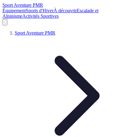
Sport Aventure PMR
Équipement
Sports d'Hiver
À découvrir
Escalade et
Alpinisme
Activités Sportives
Sport Aventure PMR