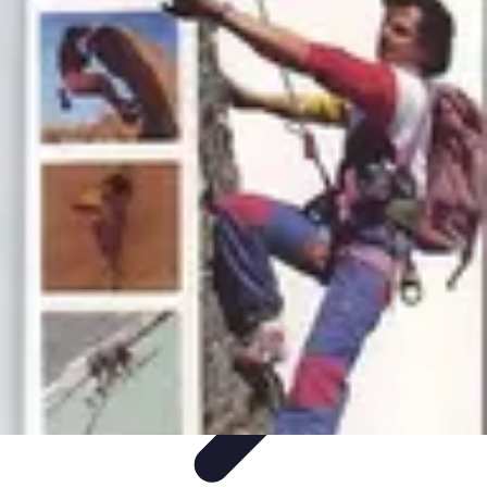
Sport Aventure PMR
Équipement
Sports d'Hiver
À découvrir
Escalade et
Alpinisme
Activités Sportives
Sport Aventure PMR