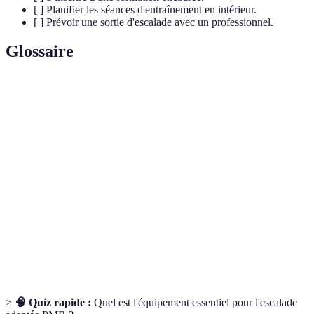
[ ] Planifier les séances d'entraînement en intérieur.
[ ] Prévoir une sortie d'escalade avec un professionnel.
Glossaire
Terme
Définition
Personnes à Mobilité Réduite, incluant toutes
PMR
les personnes ayant des limitations physiques.
Équipement de sécurité utilisé pour maintenir
Harnachements
le grimpeur en cas de chute.
Appareil de communication bidirectionnelle
Talkie-walkie
sans fil, utile pour maintenir le contact avec un
groupe.
>
🧠 Quiz rapide :
Quel est l'équipement essentiel pour l'escalade