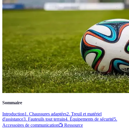
Sommaire
Introduction
1. Chaussures adaptées
2. Treuil et matériel
d'assistance
3. Fauteuils tout terrain
4. Équipements de sécurité
5.
Accessoires de communication
📺 Ressource