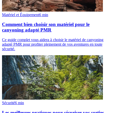
Matériel et Équipement
6
min
Comment bien choisir son matériel pour le
canyoning adapté PMR
Ce guide complet vous aidera à choisir le matériel de canyoning
adapté PMR pour profiter pleinement de vos aventures en toute
sécurité.
Sécurité
6
min
Les meilleures pratiques pour sécuriser vos sorties