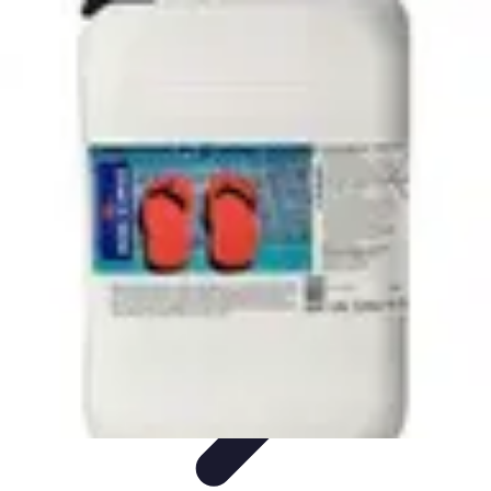
Sport Aventure PMR
Équipement
Sports d'Hiver
À découvrir
Escalade et
Alpinisme
Activités Sportives
Sport Aventure PMR