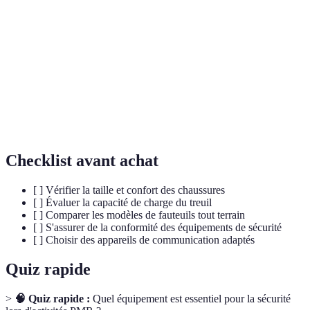
PMR
personnes ayant des limites physiques.
Dispositif mécanisé permettant de tirer ou de soulever
Treuil
des charges lourdes.
Fauteuil
Fauteuil conçu pour rouler sur des terrains variés,
tout
facilitant ainsi l'accès à des zones inaccessibles.
terrain
Checklist avant achat
[ ] Vérifier la taille et confort des chaussures
[ ] Évaluer la capacité de charge du treuil
[ ] Comparer les modèles de fauteuils tout terrain
[ ] S'assurer de la conformité des équipements de sécurité
[ ] Choisir des appareils de communication adaptés
Quiz rapide
>
🧠 Quiz rapide :
Quel équipement est essentiel pour la sécurité