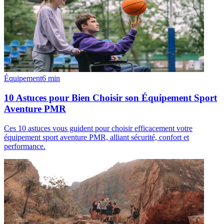
Équipement
6
min
10 Astuces pour Bien Choisir son Équipement Sport
Aventure PMR
Ces 10 astuces vous guident pour choisir efficacement votre
équipement sport aventure PMR, alliant sécurité, confort et
performance.