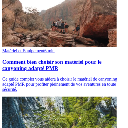
Matériel et Équipement
6
min
Comment bien choisir son matériel pour le
canyoning adapté PMR
Ce guide complet vous aidera à choisir le matériel de canyoning
adapté PMR pour profiter pleinement de vos aventures en toute
sécurité.