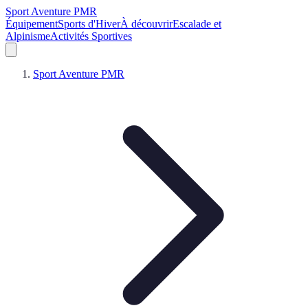
Sport Aventure PMR
Équipement
Sports d'Hiver
À découvrir
Escalade et
Alpinisme
Activités Sportives
Sport Aventure PMR