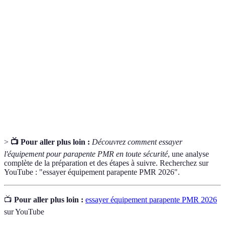
Terme
Définition
Équipement de sécurité qui maintient le pilote en
Harnais
place durant le vol
Parachute
Surface qui permet de contrôler la descente du pilote
Personnes à mobilités réduites, qui peuvent présenter
PMR
diverses limitations physiques
>
📺 Pour aller plus loin :
Découvrez comment essayer
l'équipement pour parapente PMR en toute sécurité
, une analyse
complète de la préparation et des étapes à suivre. Recherchez sur
YouTube : "essayer équipement parapente PMR 2026".
📺
Pour aller plus loin :
essayer équipement parapente PMR 2026
sur YouTube