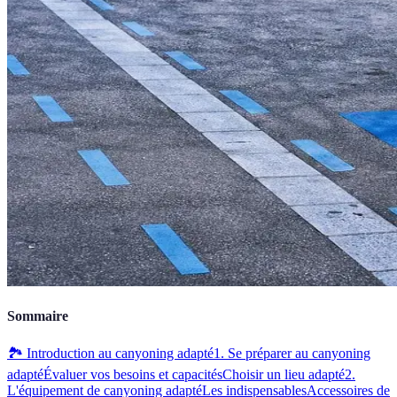
Sommaire
🏞️ Introduction au canyoning adapté
1. Se préparer au canyoning
adapté
Évaluer vos besoins et capacités
Choisir un lieu adapté
2.
L'équipement de canyoning adapté
Les indispensables
Accessoires de