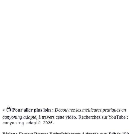
Terme
Définition
Activité sport aventure consistant à descendre des
Canyoning
canyons par des moyens variés comme la randonnée
aquatique, la nage, et des sauts.
Personnes à mobilité réduite, qui nécessitent des
PMR
aménagements spécifiques pour pratiquer des
activités.
Professionnel formé pour encadrer et accompagner
Guide de
les participants en toute sécurité lors d’activités de
canyoning
canyoning.
>
📺 Pour aller plus loin :
Découvrez les meilleures pratiques en
canyoning adapté,
à travers cette vidéo. Recherchez sur YouTube :
.
canyoning adapté 2026