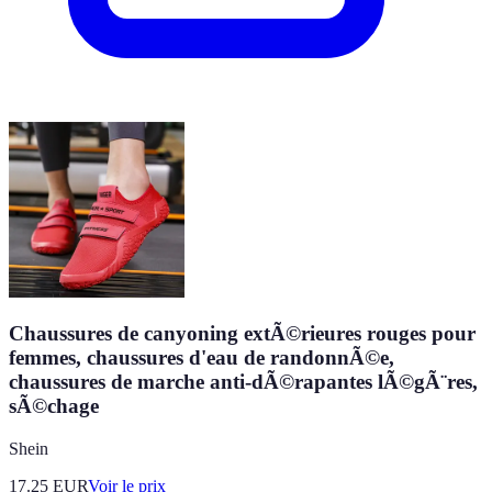
Chaussures de canyoning extÃ©rieures rouges pour
femmes, chaussures d'eau de randonnÃ©e,
chaussures de marche anti-dÃ©rapantes lÃ©gÃ¨res,
sÃ©chage
Shein
17.25
EUR
Voir le prix