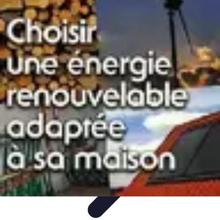
Sport Aventure PMR
Équipement
Sports d'Hiver
À découvrir
Escalade et
Alpinisme
Activités Sportives
Sport Aventure PMR