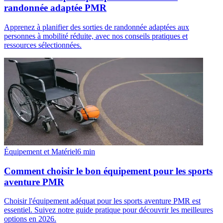
randonnée adaptée PMR
Apprenez à planifier des sorties de randonnée adaptées aux
personnes à mobilité réduite, avec nos conseils pratiques et
ressources sélectionnées.
Équipement et Matériel
6
min
Comment choisir le bon équipement pour les sports
aventure PMR
Choisir l'équipement adéquat pour les sports aventure PMR est
essentiel. Suivez notre guide pratique pour découvrir les meilleures
options en 2026.