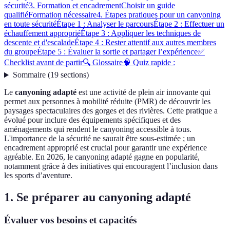
sécurité
3. Formation et encadrement
Choisir un guide
qualifié
Formation nécessaire
4. Étapes pratiques pour un canyoning
en toute sécurité
Étape 1 : Analyser le parcours
Étape 2 : Effectuer un
échauffement approprié
Étape 3 : Appliquer les techniques de
descente et d'escalade
Étape 4 : Rester attentif aux autres membres
du groupe
Étape 5 : Évaluer la sortie et partager l’expérience
✅
Checklist avant de partir
🔍 Glossaire
🧠 Quiz rapide :
Sommaire
(
19
sections
)
Le
canyoning adapté
est une activité de plein air innovante qui
permet aux personnes à mobilité réduite (PMR) de découvrir les
paysages spectaculaires des gorges et des rivières. Cette pratique a
évolué pour inclure des équipements spécifiques et des
aménagements qui rendent le canyoning accessible à tous.
L'importance de la sécurité ne saurait être sous-estimée ; un
encadrement approprié est crucial pour garantir une expérience
agréable. En 2026, le canyoning adapté gagne en popularité,
notamment grâce à des initiatives qui encouragent l’inclusion dans
les sports d’aventure.
1. Se préparer au canyoning adapté
Évaluer vos besoins et capacités