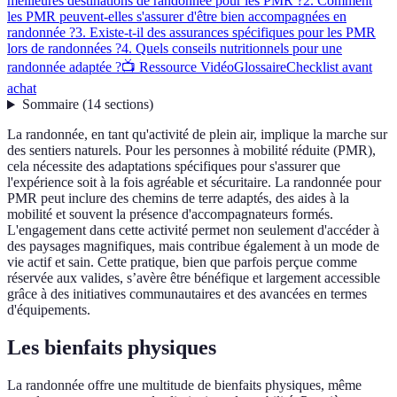
meilleures destinations de randonnée pour les PMR ?
2. Comment
les PMR peuvent-elles s'assurer d'être bien accompagnées en
randonnée ?
3. Existe-t-il des assurances spécifiques pour les PMR
lors de randonnées ?
4. Quels conseils nutritionnels pour une
randonnée adaptée ?
📺 Ressource Vidéo
Glossaire
Checklist avant
achat
Sommaire
(
14
sections
)
La randonnée, en tant qu'activité de plein air, implique la marche sur
des sentiers naturels. Pour les personnes à mobilité réduite (PMR),
cela nécessite des adaptations spécifiques pour s'assurer que
l'expérience soit à la fois agréable et sécuritaire. La randonnée pour
PMR peut inclure des chemins de terre adaptés, des aides à la
mobilité et souvent la présence d'accompagnateurs formés.
L'engagement dans cette activité permet non seulement d'accéder à
des paysages magnifiques, mais contribue également à un mode de
vie actif et sain. Cette pratique, bien que parfois perçue comme
réservée aux valides, s’avère être bénéfique et largement accessible
grâce à des initiatives communautaires et des avancées en termes
d'équipements.
Les bienfaits physiques
La randonnée offre une multitude de bienfaits physiques, même