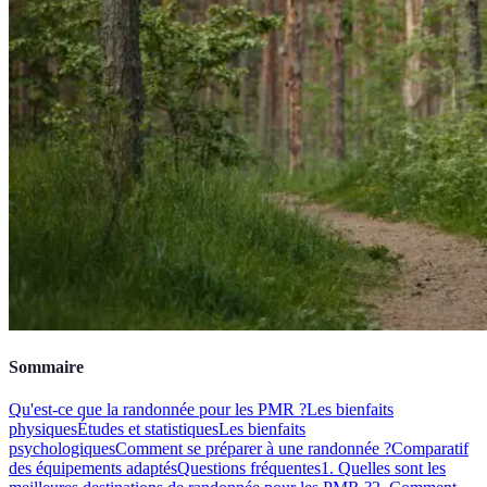
Sommaire
Qu'est-ce que la randonnée pour les PMR ?
Les bienfaits
physiques
Études et statistiques
Les bienfaits
psychologiques
Comment se préparer à une randonnée ?
Comparatif
des équipements adaptés
Questions fréquentes
1. Quelles sont les