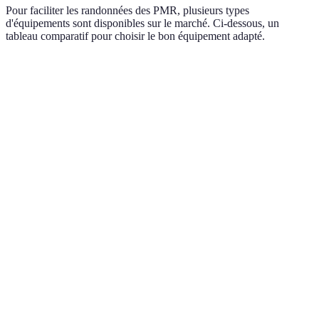
Pour faciliter les randonnées des PMR, plusieurs types
d'équipements sont disponibles sur le marché. Ci-dessous, un
tableau comparatif pour choisir le bon équipement adapté.
Équipement
Option A
Option B
Option C
Pliable
Fauteuil
Tout-terrain
Respectueux de
pour le
roulant
léger
l'environnement
transport
Aides à la
Bâtons
Béquille
Aide suspendue
marche
ergonomiques
réglable
Trousse de
Sac à dos
Système de
Accessoires
premiers
rembourré
navigation GPS
secours
Vêtements
Matériaux
Couche
Vêtements
étanches
respirants
thermique