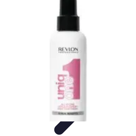
Sport Aventure PMR
Équipement
Sports d'Hiver
À découvrir
Escalade et
Alpinisme
Activités Sportives
Sport Aventure PMR