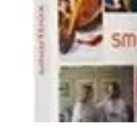
Sport Aventure PMR
Équipement
Sports d'Hiver
À découvrir
Escalade et Alpinisme
Activités
Sport Aventure PMR