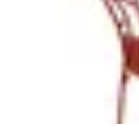
Sport Aventure PMR
Équipement
Sports d'Hiver
À découvrir
Escalade et Alpinisme
Activités
Sport Aventure PMR