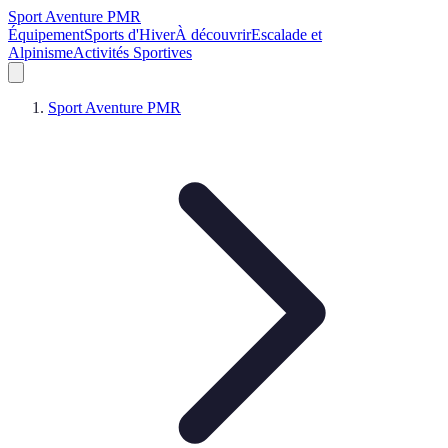
Sport Aventure PMR
Équipement
Sports d'Hiver
À découvrir
Escalade et
Alpinisme
Activités Sportives
Sport Aventure PMR