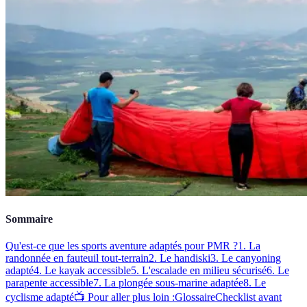
Sommaire
Qu'est-ce que les sports aventure adaptés pour PMR ?
1. La
randonnée en fauteuil tout-terrain
2. Le handiski
3. Le canyoning
adapté
4. Le kayak accessible
5. L'escalade en milieu sécurisé
6. Le
parapente accessible
7. La plongée sous-marine adaptée
8. Le
cyclisme adapté
📺 Pour aller plus loin :
Glossaire
Checklist avant