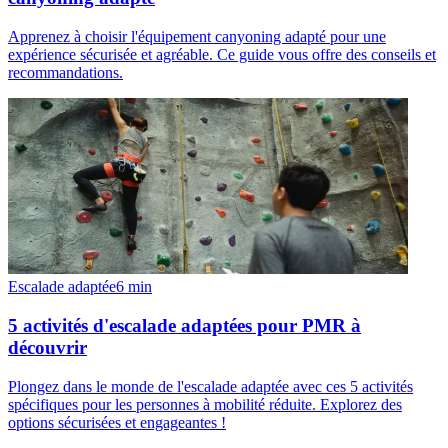
Apprenez à choisir l'équipement canyoning adapté pour une
expérience sécurisée et agréable. Ce guide vous offre des conseils et
recommandations.
Escalade adaptée
6
min
5 activités d'escalade adaptées pour PMR à
découvrir
Plongez dans le monde de l'escalade adaptée avec ces 5 activités
spécifiques pour les personnes à mobilité réduite. Explorez des
options sécurisées et engageantes !