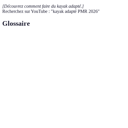
[Découvrez comment faire du kayak adapté.]
Recherchez sur YouTube : "kayak adapté PMR 2026"
Glossaire
Terme
Définition
Fauteuil
Type de fauteuil particulièrement conçu pour rouler
tout-
sur des terrains variés, tels que des sentiers ou des
terrain
chemins de terre.
Pratique du ski adaptée aux personnes en situation de
Handiski
handicap, souvent réalisée avec des équipements
spécifiques.
Pratique du canyoning modifiée pour inclure des
Canyoning
personnes à mobilité réduite, avec des outils et des
adapté
parcours adaptés.