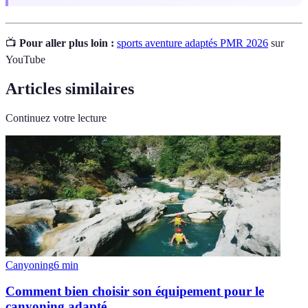
📺
Pour aller plus loin :
sports aventure adaptés PMR 2026
sur
YouTube
Articles similaires
Continuez votre lecture
Canyoning
6
min
Comment bien choisir son équipement pour le
canyoning adapté