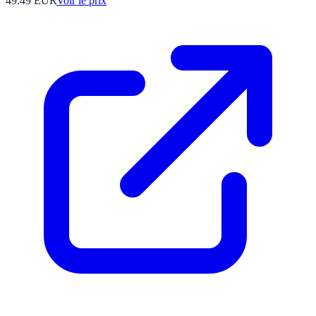
49.49
EUR
Voir le prix