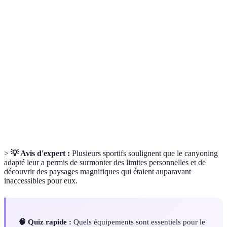
Activité d'aventure dans les gorges et canyons,
Canyoning
comprenant des descentes en rappel, des sauts
et des glissades.
Acronyme pour Personnes à Mobilité Réduite,
PMR
désignant les individus ayant des limitations
physiques.
Personne formée pour superviser et assister les
Accompagnateur
participants durant leur activité de canyoning.
>
💡 Avis d'expert :
Plusieurs sportifs soulignent que le canyoning
adapté leur a permis de surmonter des limites personnelles et de
découvrir des paysages magnifiques qui étaient auparavant
inaccessibles pour eux.
🧠 Quiz rapide :
Quels équipements sont essentiels pour le