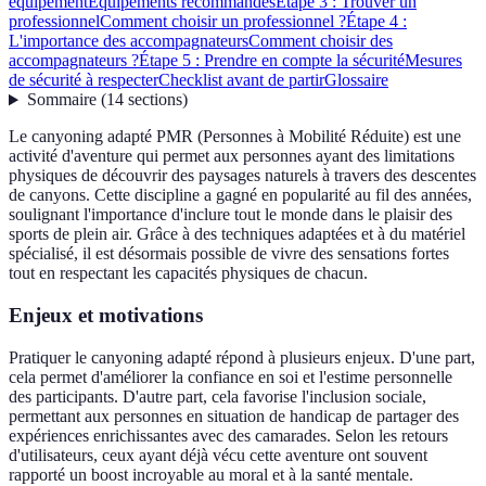
équipement
Équipements recommandés
Étape 3 : Trouver un
professionnel
Comment choisir un professionnel ?
Étape 4 :
L'importance des accompagnateurs
Comment choisir des
accompagnateurs ?
Étape 5 : Prendre en compte la sécurité
Mesures
de sécurité à respecter
Checklist avant de partir
Glossaire
Sommaire
(
14
sections
)
Le canyoning adapté PMR (Personnes à Mobilité Réduite) est une
activité d'aventure qui permet aux personnes ayant des limitations
physiques de découvrir des paysages naturels à travers des descentes
de canyons. Cette discipline a gagné en popularité au fil des années,
soulignant l'importance d'inclure tout le monde dans le plaisir des
sports de plein air. Grâce à des techniques adaptées et à du matériel
spécialisé, il est désormais possible de vivre des sensations fortes
tout en respectant les capacités physiques de chacun.
Enjeux et motivations
Pratiquer le canyoning adapté répond à plusieurs enjeux. D'une part,
cela permet d'améliorer la confiance en soi et l'estime personnelle
des participants. D'autre part, cela favorise l'inclusion sociale,
permettant aux personnes en situation de handicap de partager des
expériences enrichissantes avec des camarades. Selon les retours
d'utilisateurs, ceux ayant déjà vécu cette aventure ont souvent
rapporté un boost incroyable au moral et à la santé mentale.