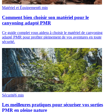
Matériel et Équipement
6
min
Comment bien choisir son matériel pour le
canyoning adapté PMR
Ce guide complet vous aidera à choisir le matériel de canyoning
adapté PMR pour profiter pleinement de vos aventures en toute
sécurité.
Sécurité
6
min
Les meilleures pratiques pour sécuriser vos sorties
PMR en pleine nature