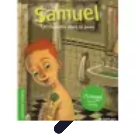
Sport Aventure PMR
Équipement
Sports d'Hiver
À découvrir
Escalade et
Alpinisme
Activités Sportives
Sport Aventure PMR