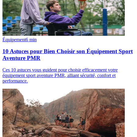
Équipement
6
min
10 Astuces pour Bien Choisir son Équipement Sport
Aventure PMR
Ces 10 astuces vous guident pour choisir efficacement votre
équipement sport aventure PMR, alliant sécurité, confort et
performance.