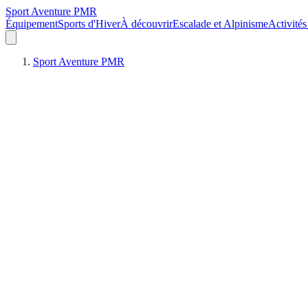
Sport Aventure PMR
Équipement
Sports d'Hiver
À découvrir
Escalade et Alpinisme
Activités
Sport Aventure PMR