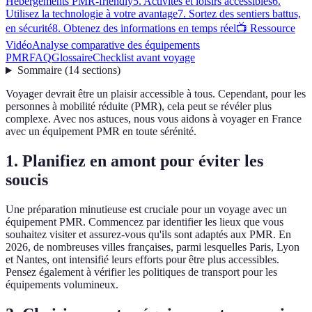
Hébergements PMR-friendly
5. Activités et loisirs accessibles
6.
Utilisez la technologie à votre avantage
7. Sortez des sentiers battus,
en sécurité
8. Obtenez des informations en temps réel
📺 Ressource
Vidéo
Analyse comparative des équipements
PMR
FAQ
Glossaire
Checklist avant voyage
Sommaire
(
14
sections
)
Voyager devrait être un plaisir accessible à tous. Cependant, pour les
personnes à mobilité réduite (PMR), cela peut se révéler plus
complexe. Avec nos astuces, nous vous aidons à voyager en France
avec un équipement PMR en toute sérénité.
1. Planifiez en amont pour éviter les
soucis
Une préparation minutieuse est cruciale pour un voyage avec un
équipement PMR. Commencez par identifier les lieux que vous
souhaitez visiter et assurez-vous qu'ils sont adaptés aux PMR. En
2026, de nombreuses villes françaises, parmi lesquelles Paris, Lyon
et Nantes, ont intensifié leurs efforts pour être plus accessibles.
Pensez également à vérifier les politiques de transport pour les
équipements volumineux.