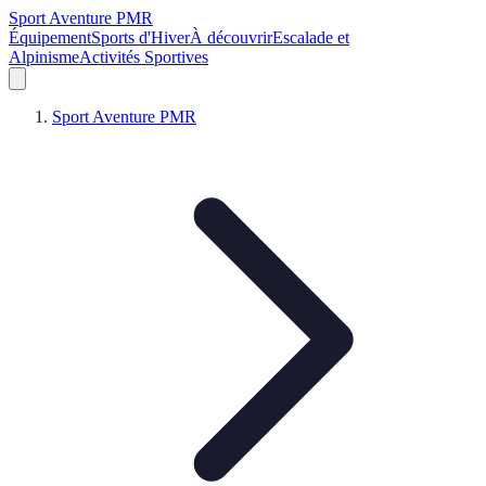
Sport Aventure PMR
Équipement
Sports d'Hiver
À découvrir
Escalade et
Alpinisme
Activités Sportives
Sport Aventure PMR