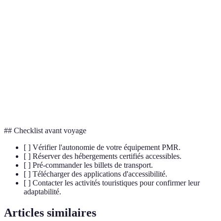
Terme
Définition
PMR
Personnes à mobilité réduite.
Tourisme et
Label garantissant l'accessibilité des sites
Handicap
touristiques.
Application mobile répertoriant les lieux
Jaccede
accessibles.
## Checklist avant voyage
[ ] Vérifier l'autonomie de votre équipement PMR.
[ ] Réserver des hébergements certifiés accessibles.
[ ] Pré-commander les billets de transport.
[ ] Télécharger des applications d'accessibilité.
[ ] Contacter les activités touristiques pour confirmer leur
adaptabilité.
Articles similaires