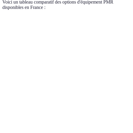
Voici un tableau comparatif des options d'équipement PMR
disponibles en France :
Critère
Option A
Option B
Option C
Verdic
Option
Autonomie
30 km
50 km
40 km
plus
adaptée
Option
Poids
25 kg
40 kg
30 kg
plus
légère
Option
Prix
€1500
€2000
€1800
plus
aborda
Option
Villages
Zones
Compatibilité
Plages
pour
& villes
rurales
plages