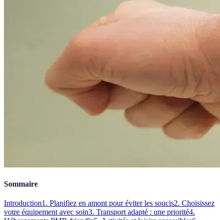
Sommaire
Introduction
1. Planifiez en amont pour éviter les soucis
2. Choisissez
votre équipement avec soin
3. Transport adapté : une priorité
4.