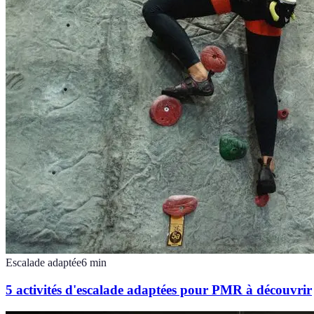
Escalade adaptée
6
min
5 activités d'escalade adaptées pour PMR à découvrir