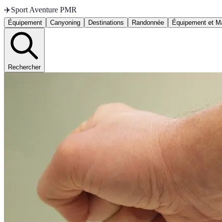
✈️
Sport Aventure PMR
Équipement
Canyoning
Destinations
Randonnée
Équipement et Ma
Rechercher