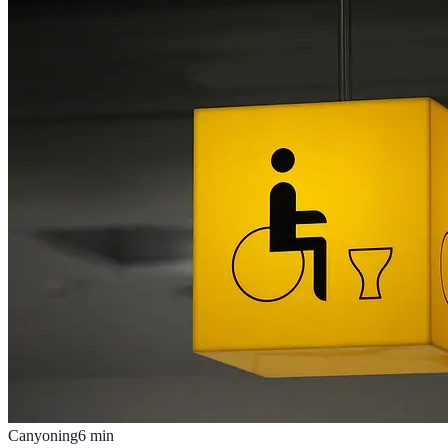
Canyoning
6
min