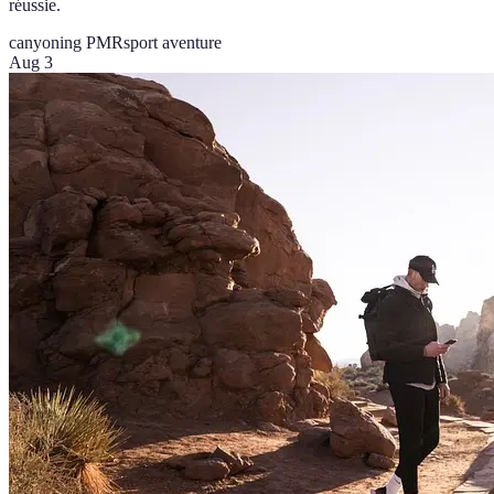
réussie.
canyoning PMR
sport aventure
Aug 3