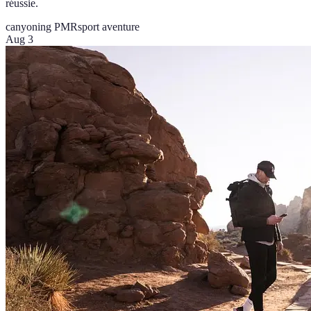
réussie.
canyoning PMR
sport aventure
Aug 3