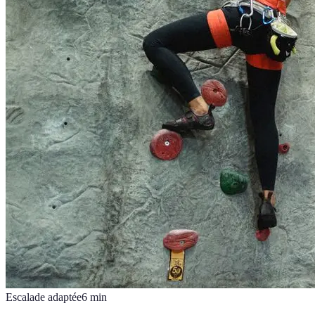
Escalade adaptée
6
min