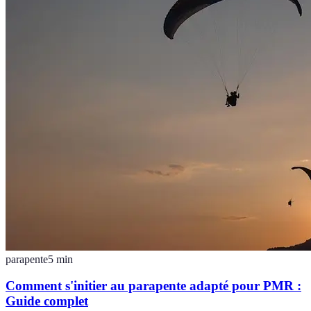
parapente
5
min
Comment s'initier au parapente adapté pour PMR :
Guide complet