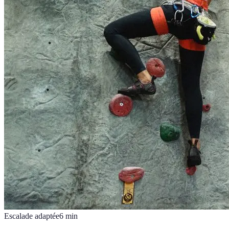
Escalade adaptée
6
min