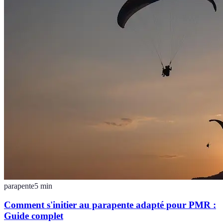
parapente
5
min
Comment s'initier au parapente adapté pour PMR :
Guide complet