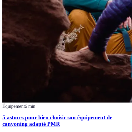
Équipement
6
min
5 astuces pour bien choisir son équipement de
canyoning adapté PMR