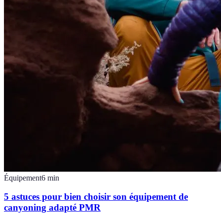
Équipement
6
min
5 astuces pour bien choisir son équipement de
canyoning adapté PMR