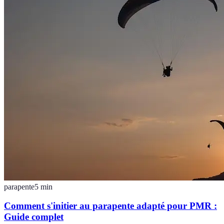
parapente
5
min
Comment s'initier au parapente adapté pour PMR :
Guide complet