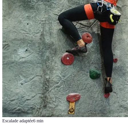
Escalade adaptée
6
min